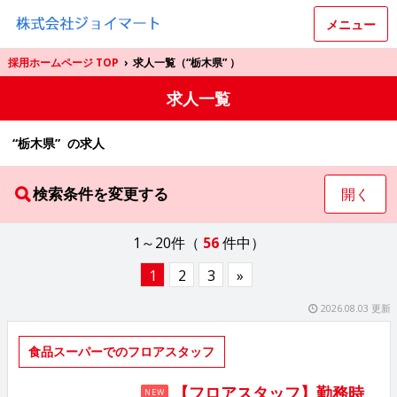
メニュー
採用ホームページ TOP
›
求人一覧（“栃木県” ）
求人一覧
“栃木県” の求人
検索条件を変更する
開く
1～20件（
56
件中）
1
2
3
»
2026.08.03 更新
食品スーパーでのフロアスタッフ
【フロアスタッフ】勤務時
NEW