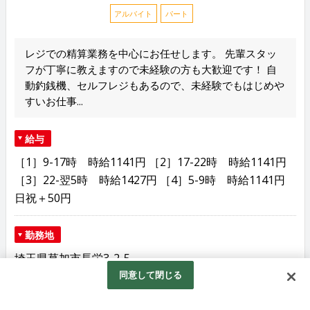
アルバイト
パート
レジでの精算業務を中心にお任せします。 先輩スタッ
フが丁寧に教えますので未経験の方も大歓迎です！ 自
動釣銭機、セルフレジもあるので、未経験でもはじめや
すいお仕事...
給与
［1］9-17時 時給1141円 ［2］17-22時 時給1141円
［3］22-翌5時 時給1427円 ［4］5-9時 時給1141円
日祝＋50円
勤務地
埼玉県草加市長栄3-2-5
同意して閉じる
勤務時間