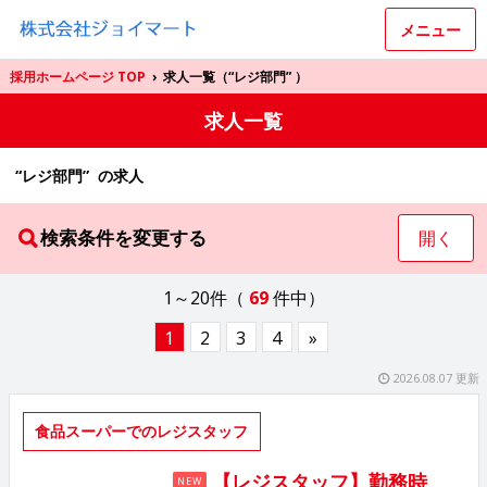
メニュー
採用ホームページ TOP
›
求人一覧（“レジ部門” ）
求人一覧
“レジ部門” の求人
検索条件を変更する
開く
1～20件（
69
件中）
1
2
3
4
»
2026.08.07 更新
食品スーパーでのレジスタッフ
【レジスタッフ】勤務時
NEW