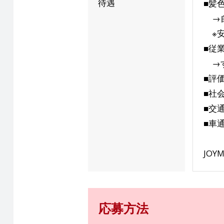
待遇
■髪
→自
※安
■従
→す
■評
■社
■交
■車
JOY
応募方法