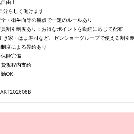
色自由！
分らしく働けます
全・衛生面等の観点で一定のルールあり
業員割引制度あり：お得なポイントを勤続に応じて配布
き家・はま寿司など、ゼンショーグループで使える割引
価制度による昇給あり
会保険完備
通費規程内支給
通勤OK
MART202608B