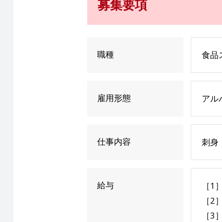
募集要項
職種
食品
雇用形態
アル
仕事内容
刺身
給与
［1］
［2］
［3］