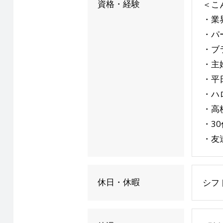
資格・経験
＜こ
・業
・パ
・ブ
・主
・平
・ハ
・高
・3
・友
休日・休暇
シフ