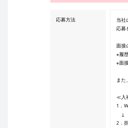
応募方法
当社
応募
面接
※履
※面
また
≪入
1．
↓
2．